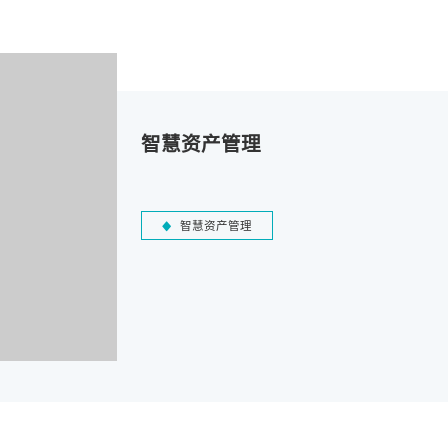
智慧资产管理
智慧资产管理