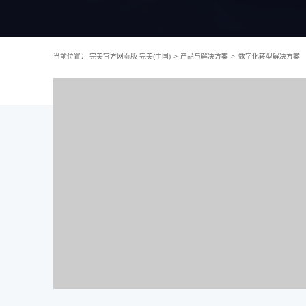
当前位置：
完美官方网页版-完美(中国)
>
产品与解决方案
>
数字化转型解决方案