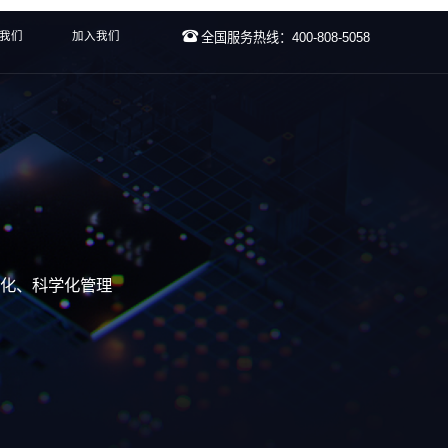
我们
加入我们
全国服务热线：400-808-5058
化、科学化管理