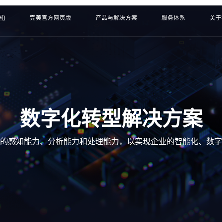
国)
完美官方网页版
产品与解决方案
服务体系
关于
数字化转型解决方案
的感知能力、分析能力和处理能力，以实现企业的智能化、数字