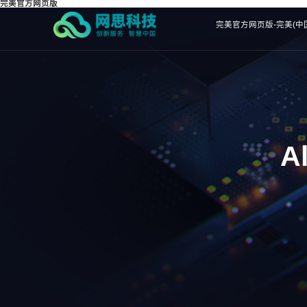
完美官方网页版
完美官方网页版-完美(中
A