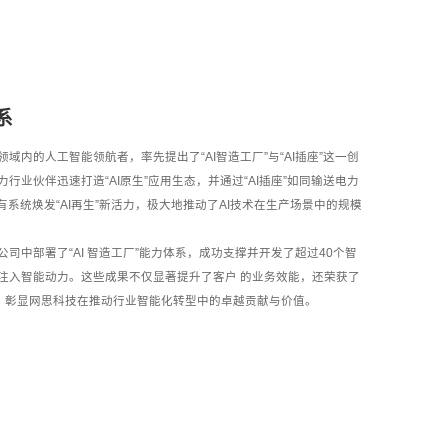
系
域内的人工智能领航者，率先提出了“AI智造工厂”与“AI插座”这一创
行业伙伴迅速打造“AI原生”应用生态，并通过“AI插座”如同输送电力
有系统焕发“AI再生”新活力，极大地推动了AI技术在生产场景中的规模
公司中
部署了“AI 智造工厂”能力体系，成功支撑并开发了超过40个智
注入智能动力。这些成果不仅显著提升了客户 的业务效能，还荣获了
”，彰显网思科技在推动行业智能化转型中的卓越贡献与价值。