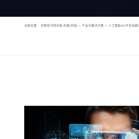
当前位置：
完美官方网页版-完美(中国)
>
产品与解决方案
>
人工智能(AI)平台及