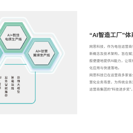
“AI智造工厂”体
网思科技，作为电信运营商领
新概念及技术架构，旨在赋力
般便捷地提供AI能力，让现
化应用与快速落地。
网思科技已
在运营商多家省
慧化业务场景，为传统业务
运营商集团的“科技进步奖