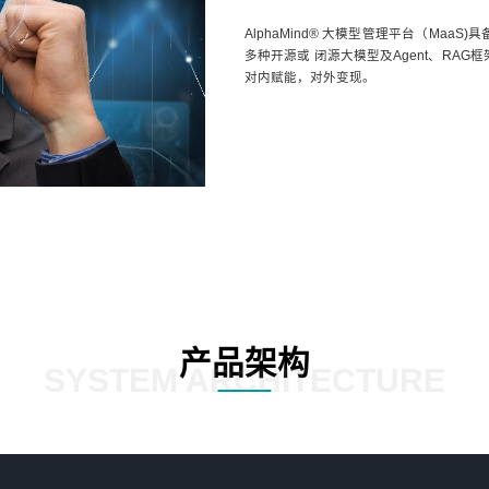
AlphaMind® 大模型管理平台（Ma
多种开源或 闭源大模型及Agent、R
对内赋能，对外变现。
产品架构
SYSTEM ARCHITECTURE