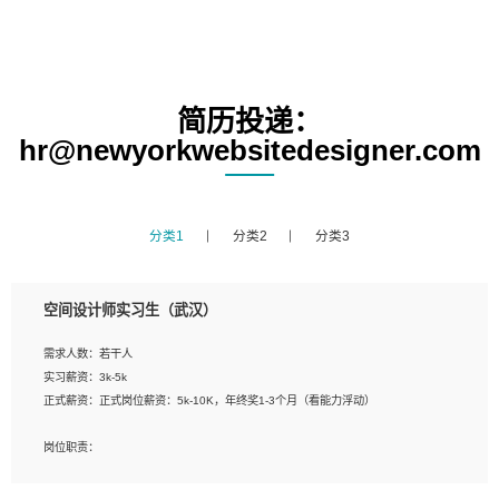
简历投递：
hr@newyorkwebsitedesigner.com
分类1
分类2
分类3
空间设计师实习生（武汉）
需求人数：若干人
实习薪资：3k-5k
正式薪资：正式岗位薪资：5k-10K，年终奖1-3个月（看能力浮动）
岗位职责：
1、 沟通客户需求，分析其实施的可行性，辅助项目经理完成展示策划、设计；
2、 把握设计时间节点，控制设计进度，完成展示设计任务；