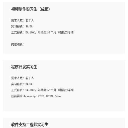
3、配合平面设计师完成项目最终的整体汇报方案；参与项目例会，项目完工总结报
视频制作实习生（成都）
告，设计项目文件管理和资料库维护；
4、 创新设计表现形式，优化流程、提高设计工作效率；
需求人数：若干人
5、 设计内容包括但不限于：展厅/博物馆/展馆的规划与空间设计，人机界面设计，
实习薪资：3k-5k
标志及吉祥物设计，效果图后期处理等。
正式薪资：5k-10K，年终奖1-3个月（看能力浮动）
岗位要求：
岗位职责：
1、艺术设计类相关专业；
1、各类企业宣传片视频的剪辑和片头片尾包装；
2、热爱展览展示设计工作，熟悉行业动向，设计专业知识和产品专业知识；
2、广告片的后期剪辑与整体特效合成；
3、具有良好的人际沟通、准确判断客户需求并执行的能力、较强的团队合作能力和
3、特效及动画制作并了解后期合成软件。
服务意识。
程序开发实习生
岗位要求：
需求人数：若干人
1、热爱影视，责任心强，有强烈的兴趣和后期制作的主观能动性；
实习薪资：3k-5k
2、熟练使用After Effect、Photo Shop、熟练掌握视频剪辑和特效包装软件；
正式薪资：5k-10K，年终奖1-3个月（看能力浮动）
3、能对影片后期进行整体调色控制，具备一定审美感；
技能要求:Javascript, CSS, HTML, Vue
4、在剪辑上会思考，有一定编导思维；
5、踏实， 勤奋，愿意在工作中不断学习，提高自我；
工作职责：
6、能与同事友好相处。
1. 负责公司的前端项目的开发;
2. 负责公司已有项目的维护及迭代;
软件支持工程师实习生