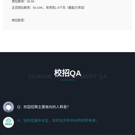
岗位薪资：3k-5k
标志及吉祥物设计，效果图后期处理等。
正式岗位薪资：5k-10K，年终奖1-3个月（看能力浮动）
岗位要求：
岗位职责：
1、艺术设计类相关专业；（其中需求分析顾问不限专业）
1、完成主要工作：项目解决方案策划与编写，项目投标方案编写、项目申报方案编
2、热爱展览展示设计工作，熟悉行业动向，设计专业知识和产品专业知识；
写；
3、具有良好的人际沟通、准确判断客户需求并执行的能力、较强的团队合作能力和
2、人才队伍建设：完善SPL人才沉淀，积聚力量，为公司各省项目打单提供全面支
服务意识。
撑。
任职要求：
1. 熟悉 Javascript, CSS, HTML, Vue, Git;
校招QA
2. 熟悉 前端常用框架, 能独立完成设计给予的 UI 效果;
SCHOOL RECRUITMENT QA
3. 有良好的代码习惯, 低级错误出现频率低;
4. 具备优秀的沟通和协调能力，能承受比较大的工作压力;
5. 自我驱动力强, 能自主学习新知识新技术, 并具有较强的自学能力;
6. 了解前端设计及后端开发, 可快速和同事对接工作;
7. 了解或熟悉 WebGL 及相关框架优先。
Q：校园招聘主要面向的人群是？
（岗位人员专职于行业应用解决方案、项目申报方案、投标方案的策划编写）
A：当年应届毕业生，也欢迎次年毕业的同学申请；