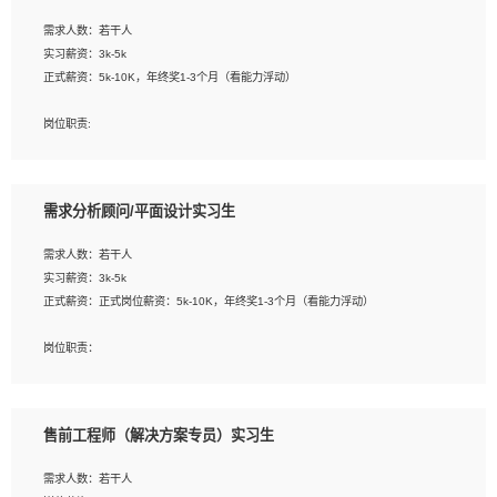
工作要求:
需求人数：若干人
1. 熟悉 Javascript, CSS, HTML, Vue, Git;
实习薪资：3k-5k
2. 熟悉前端常用框架, 能独立完成设计给予的 UI 效果;
正式薪资：5k-10K，年终奖1-3个月（看能力浮动）
3. 有良好的代码习惯, 低级错误出现频率低;
4. 具备优秀的沟通和协调能力，能承受比较大的工作压力;
岗位职责:
5. 自我驱动力强, 能自主学习新知识新技术, 并具有较强的自学能力;
1. 为企业客户提供软件技术服务。包括安装、升级、配置、调优、故障诊断等工
6. 了解前端设计及后端开发, 可快速和同事对接工作;
作；
7. 了解或熟悉 WebGL 及相关框架优先。
2. 在此基础上，并能为客户提供客户化技术支持方案，提升软件使用效率与价值。
需求分析顾问/平面设计实习生
任职要求:
需求人数：若干人
1. 计算机专业相关背景；
实习薪资：3k-5k
2. 自我学习和动手能力强，对操作系统、数据库有一定基础和兴趣；
正式薪资：正式岗位薪资：5k-10K，年终奖1-3个月（看能力浮动）
3.沟通能力强、有基础客户服务意识。
岗位职责：
1、 沟通客户需求，分析其实施的可行性，辅助项目经理完成展示策划、设计；
2、 把握设计时间节点，控制设计进度，完成展示设计任务；
3、配合平面设计师完成项目最终的整体汇报方案；参与项目例会，项目完工总结报
售前工程师（解决方案专员）实习生
告，设计项目文件管理和资料库维护；
4、 创新设计表现形式，优化流程、提高设计工作效率；
需求人数：若干人
5、 设计内容包括但不限于：展厅/博物馆/展馆的规划与空间设计，人机界面设计，