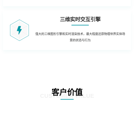
三维实时交互引擎
强大的三维图形引擎和实时渲染技术，最大程度还原物理世界实体场
景的状态与行为
客户价值
CUSTOMER VALUE
01
生产制造管理：结合实时生产数据，在3D场景中实时获知生产运营的KPI数据
和状态。同时当出现异常时，对各类报警信息进行处理和自动报警，定位到3D