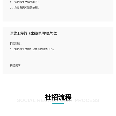
2、负责相关文档的编写；
4、善于沟通，具有良好的团队合作精神和协作能力。
3、负责系统问题的处理。
5、必须有实际的生产环境系统维护经验。
6、有中国移动安全态势系统相关项目经验优先考虑。
岗位要求：
1、精通java编程，熟悉vue和jsp编程；
运维工程师（成都/昆明/哈尔滨）
2、熟悉linux命令；
3、熟练使用springmvc、springcloud、webservice等框架进行开发；
岗位职责：
4、熟练使用oracle、mysql进行开发；
1、负责AI平台和AI应用的的运维工作。
5、熟悉流程开发如使用activiti；
6、计算机相关专业本科以上学历，3年以上开发工作经验。
岗位要求：
1、计算机相关专业，大专以上学历，2年以上开发运维工作经验；
2、必须具备的能力：有丰富的运维开发和K8S运维经验；熟悉K8S、Git、docker
等相关工具使用；熟练掌握Linux环境下的Shell语言 ；工作责任感强、具有良好的
沟通能力、服务意识；
3、掌握Linux环境下的Python编程语言；
社招流程
4、掌握DevOps思想、方法和流程。Jenkins工具使用；
SOCIAL RECRUITMENT PROCESS
5、掌握常见中间件配置与优化，如mysql、nginx等；
6、掌握服务器的维护，熟悉linux系统的常用操作；
7、掌握和第三方系统API接口的维护操作，和安全漏洞扫描的修复工作。