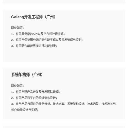
8、具有HCIE/H3CIE/VMware/阿里云等云计算方向认证者优先；
岗位要求：
1、本科以上相关专业毕业，拥有三年以上相关数据工作经验经验。
Golang开发工程师（广州）
2、熟悉PostgreSQL、redis、MongoDB、ElasticSearch等开源数据库运维管理，
拥有开发经验优先。
岗位职责：
3、熟悉Oracle、MySQL、SQLServer中一种或多种优先。
1、负责服务端的API以及平台设计跟实现；
4、熟悉Hadoop、HBASE、Spark等大数据平台优先。
2、负责与保证服务端的高性能实现以及并发管理与控制；
5、熟悉linux或任意一种unix操作系统，如有较强操作系统侧工作经验者优先。
3、负责配合前端界面进行功能对接；
6、具备丰富的项目实施经验，较强的自我学习能力。
7、责任心强，为人友好，沟通能力强，具有良好的团队意识。
岗位要求：
1、本科及以上学历，计算机相关专业；
系统架构师（广州）
2、1年以上Golang开发工作经验，能独立完成相应项目开发；
3、基础扎实、熟悉数据结构与算法，熟悉多线程、多进程、IO复用等并发编程思维
岗位职责：
与实现，熟悉常用开源框架及设计模式；
1、负责自研产品开发及开发团队管理；
4、熟悉Golang、连接池、消息队列等组件使用、熟悉后端开发、测试、调试流程
2、负责产品和平台的系统架构设计；
跟工具使用；
3、参与产品与项目的业务分析、技术方案、系统架构设计、技术选型、技术攻关与
5、对技术有激情，喜欢钻研，能快速接受和掌握新技术，学习能力和工作责任心
核心功能设计与实现；
强，良好的沟通表达能力和团队协作能力。
4、根据业务及技术发展，做前瞻性的技术分析、研究及应用；
5、根据业务架构设计与业务需求，上接业务设计下接系统设计，编写系统概要设
计，指导技术骨干进行系统详细设计。