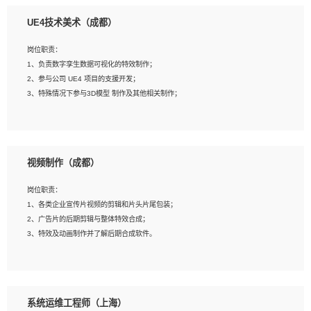
1、全日制本科相关专业，具有相关开发经验?年以上；
UE4技术美术（成都）
2、熟练掌握 Unity3D 程序开发，精通 C# 语言开发；
3、具有大量插件的使用调试经历，开发测试过 UWP 端程序者优先；
岗位职责：
4、有良好的沟通能力和团队合作意识；
1、负责数字孪生数据可视化的特效制作；
5、开发过 HoloLens 程序者优先。
2、参与公司 UE4 项目的支援开发；
3、特殊情况下参与3D模型 制作及其他相关制作；
岗位要求：
1、全日制本科以上学历，美术、动画相关专业毕业，具有相关效果制作经验2年以
视频制作（成都）
上；
2、熟练掌握 Particle 或 Niagara 制作特效模块；
岗位职责：
3、想象力丰富, 有一定的艺术审美深度；
1、各类企业宣传片视频的剪辑和片头片尾包装；
4、有良好的场景特效搭建功底；
2、广告片的后期剪辑与整体特效合成；
5、熟悉 3Ds Max 或者 Maya；
3、特效及动画制作并了解后期合成软件。
6、有良好的沟通能力和团队合作意识；
7、参与过建筑结构表现相关项目者优先
岗位要求：
1、热爱影视，责任心强，有强烈的兴趣和后期制作的主观能动性；
系统运维工程师（上海）
2、熟练使用After Effect、Photo Shop、熟练掌握视频剪辑和特效包装软件；