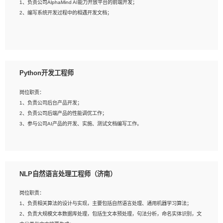
1、负责公司AlphaMind AI能力开放平台的前端开发；
3、具备良好的交流协调能力，有较强的责任感、工作积极主动；
2、编写系统开发过程中的相遇开发文档；
4、有较强的系统需求分析、文档编写能力、沟通能力；
5、具备与多团队合作的经验，良好团队协作精神；
岗位要求：
1、全日制本科及以上学历，计算机相关专业毕业，一年以上前端开发工作经验；
2、熟练掌握HTML、CSS、JavaScript等web相关技术；
Python开发工程师
3、熟悉react/vue/angular任何一种前端框架，熟悉react优先；
4、熟悉webpack配置和git操作；
岗位职责：
5、善于沟通，具有团队意识；
1、负责公司后台产品开发；
2、负责公司后端产品的性能调优工作；
3、参与公司AI产品的开发、实施、测试文档编写工作。
岗位要求:
1、计算机相关专业，本科及以上学历，2年以上后端开发经验，有过运营商项目经
NLP自然语言处理工程师（济南）
验的更佳；
2、熟练python编程语言，熟悉服务端开发流程，熟悉常见的算法和数据结构；
岗位职责：
3、熟悉数据库开发，熟悉Mysql、Oracle、MongoDb数据库应用开发其中一种；
1、负责相关算法的设计与实现，主要包括自然语言处理、通用机器学习算法；
4、熟悉Python Wed框架（Django/Flask...）代码能力优秀，熟悉编码规范和具备
2、负责大规模文本数据库处理，包括生文本预处理，句法分析，命名实体识别，文
良好的文档编写能力）；