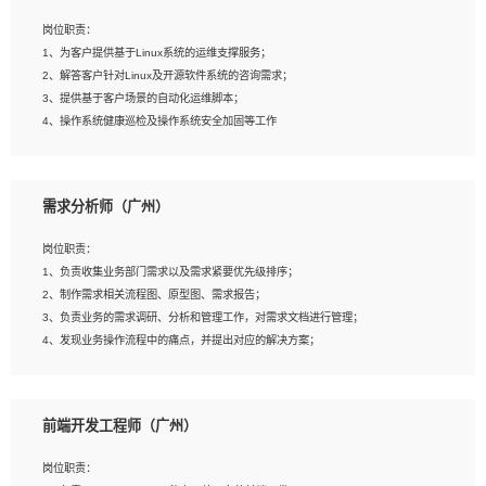
3、能对影片后期进行整体调色控制，具备一定审美感；
岗位职责：
4、在剪辑上会思考，有一定编导思维；
1、为客户提供基于Linux系统的运维支撑服务；
5、踏实， 勤奋，愿意在工作中不断学习，提高自我；
2、解答客户针对Linux及开源软件系统的咨询需求；
6、能与同事友好相处。
3、提供基于客户场景的自动化运维脚本；
4、操作系统健康巡检及操作系统安全加固等工作
岗位要求：
需求分析师（广州）
1、全日制本科计算机相关专业毕业，3年以上相关工作经验；
2、精通linux操作系统的运行维护，具有故障处理的能力
岗位职责：
3、熟练使用脚本语言，shell/python任一种，熟练使用Ansible
1、负责收集业务部门需求以及需求紧要优先级排序；
4、熟悉linux常见服务、中间件的基本原理、部署以及故障处理，如：Mysql、
2、制作需求相关流程图、原型图、需求报告；
Apache、Nginx、Zabbix、Kafka等
3、负责业务的需求调研、分析和管理工作，对需求文档进行管理；
5、熟悉主流虚拟化技术，如：VMware、KVM
4、发现业务操作流程中的痛点，并提出对应的解决方案；
6、具备网络方面的基础知识，熟悉常见的网络协议，如TCP/IP，转发原理，路由优
5、完成其他上级领导交予的任务和工作。
先级等
7、了解容器技术，熟悉docker或podman
8、有良好的文档编写能力和沟通能力，有RHCE证书优先
前端开发工程师（广州）
岗位要求：
1、本科以上学历，一年以上需求分析相关经验者优先；
岗位职责：
2、熟悉产品及需求规划工具，如:Axure、Xmind、MS Project等；