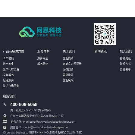
产品与解决方案
服务体系
关于我们
新闻资讯
加入我们
人工智能
服务级别
企业简介
招聘岗位
数字孪生
服务网络
完美官方网页版
联系方式
数字化转型解
服务网络
留言表单
安全服务
荣誉资质
运维服务
企业风采
技术咨询服务
联系我们
400-808-5058
周一到周五9:30-18:00 (北京时间）
广州市黄埔区科学大道18号芯大厦B2栋1-2层
商务合作: marketing@newyorkwebsitedesigner.com
媒体合作: media@newyorkwebsitedesigner.com
Overseas business: NETTHINK HOLDINGS(HK)CO.,LIMITED