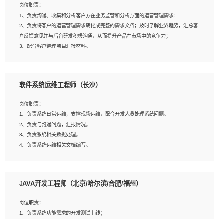
岗位职责：
建深度学习系统环境；
1、负责沟通、收集和分析客户方在业务监管和分析方面的运营管理需求；
4、熟悉OPENCV、HALCON等常用图像处理软件，熟练进行图像处理；
2、负责将客户的运营管理需求转化成完整的需求文档；及时了解业界趋势，汇总客
5、熟悉主流的分类算法、聚类算法和关联分析算法原理，能熟练使用神经网络算法
户反馈意见并与后台研发积极沟通，从而提升产品在市场中的竞争力；
的进行业务建模；
3、配合客户整理项目汇报材料。
6、对OCR领域有深入的研究，熟悉模型调参，压缩和整型化方法；
7、熟悉mysql、oracle、MongoDB、redis等其中一种数据库使用。
岗位要求：
软件系统运维工程师（长沙）
1、3年以上运营或解决方案的工作经验。
2、具备良好的逻辑能力、沟通能力和文字处理能力，能够从海量数据中发现关键特
岗位职责：
征，可独立提出完整的优化方案,并推动方案执行达成结果；熟练使用PPT、
1、负责系统日常运维，支撑现场运维，配合开发人员处理系统问题。
WORD、EXCEL等办公软件；
2、负责与沟通问题，汇报情况。
3、深入理解公司各项AI产品和技术信息；具有较强的文档编写能力，能独立撰写
3、负责系统相关数据处理。
PPT、方案建议书等，面试时需携带个人制作的专业PPT文件进行展示。
4、负责系统运维相关文档编写。
5、负责现场对接客户，沟通事项。
JAVA开发工程师（北京/哈尔滨/合肥/福州）
岗位要求：
1、计算机相关专业本科以上学历，1年以上软件系统运维经验。
岗位职责：
2、精通linux命令。
1、负责系统功能需求的开发测试上线；
3、熟悉oracle、mysql 数据库。