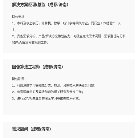
解决方案经理/总监（成都/济南）
岗位要求
岗位要求：
1、本科及以上学历，计算机、数学、统计学等相关专业，同行业工作经验5年以
1、全日制统招本科及以上学历，计算机相关专业毕业，5年以上开发工作经验；
上；
2、具有扎实的java编程功底和良好的编码习惯，有分布式、多线程及高并发系统开
2、具备需求分析、产品/解决方案策划能力，可独立完成需求调研、需求整理与分析
发经验和性能调优经验尤佳；熟悉JVM调优；掌握基础中间件、基础架构方案和云
和产品/解决方案规划工作；
平台、云产品功能特性，熟练使用相关平台的功能和了解其背后实现机制；
3、逻辑缜密，对用户产品/解决方案体验敏感，对数据敏感，有产品/解决方案意
3、精通主流开发框架经验，精通一门主流开发语言；熟悉主流开源框架源码；
识，有主见，以数据为驱动，以结果为导向；
4、具有一定的大中型项目参与经验，有中间件、基础组件和框架的研发经验，具备
4、具有丰富的AI产品/解决方案解决方案经验，能够针对客户的需求，快速响应输出
研发管理流程建设经验；
图像算法工程师（成都/济南）
相关的解决方案，包括视频分析、图像识别、NLP、OCR、机器学习等；
5、熟悉Spring、Mybatis等开源框架和常用apache组件,熟悉Web服务端开发的各
5、具备AI技术背景，掌握TensorFlow、PyTorch、Spark MLlib、SK-Learn等常见
种常用框架和技术Springboot、Shiro、springcloud等；熟悉Linux常用命令和了解
岗位职责：
AI算法框架，对人脸识别、目标检测、图像识别、OCR、NLP等AI算法有深刻理
常用脚本语言，较丰富的线上系统运维经验，复杂问题排查思路清晰。
1、利用深度学习等图像分类、检测、分割技术解决业务问题；
解。具有AI平台级产品/解决方案从业经验者优先。具有大数据技术背景者优先；
2、负责深度学习及算法加速的相关研究及开发工作；
6、具备良好的客户意识与沟通能力，善于学习思考、创新与团队协作，认真负责、
3、进行公司相关业务的深度学习等前瞻技术研究。
执行力与抗压力强。
岗位要求：
1、统招本科以上学历，图形图像、计算机或数学相关专业；
需求顾问（成都/济南）
2、2年以上图像处理开发经验，熟悉python和spark开发；
3、熟练使用TensorFlow、Theano、Keras 及 Caffe 任意一种主流深度学习框架搭