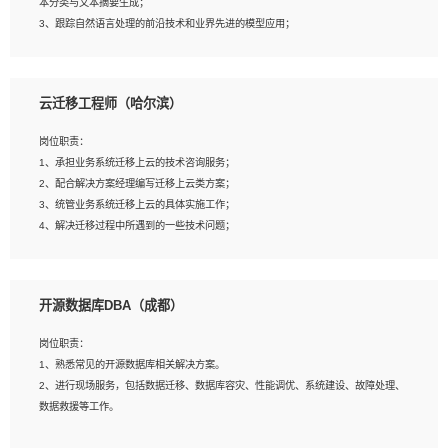
本分类与文本摘要生成；
5、沟通表达能力强，具备团队协作能力。
3、跟踪自然语言处理的前沿技术和业界先进的模型应用；
4、负责问答系统的搭建和知识图谱的建立；
云迁移工程师（哈尔滨）
岗位要求：
1、1年及以上自然语言处理方向研究或工作经验，统招本科及以上学历；
岗位职责：
2、熟悉tensorflow，keras，pytorch等常规深度学习框架，快速根据客户需求实现
1、承担业务系统迁移上云的技术咨询服务；
有效的模型；
2、配合解决方案经理编写迁移上云类方案；
3、熟悉掌握至少一种编程语言，如：Python，Java；
3、统管业务系统迁移上云的具体实施工作；
4、 熟悉NLP相关算法与实现；
4、解决迁移过程中所遇到的一些技术问题；
5、至少有一次及以上问答系统的项目实践，熟悉问答系统全流程开发者优先；
6、有较强的问题分析和处理能力，良好的团队合作意识；
7、 参与过相关竞赛或科研项目者优先。
岗位要求：
开源数据库DBA（成都）
1、专科及以上学历，三年以上工作经验，计算机等相关专业；
2、具备常见业务系统资源评估、部署优化和故障排查的能力；
岗位职责：
3、熟悉常见操作系统、存储、网络、 IO 等相关原理；
1、熟悉常见的开源数据库相关解决方案。
4、具有迁移工具实操经验，具备P2V、V2V迁移能力；
2、进行现场服务，包括数据迁移、数据库容灾、性能调优、系统建设、故障处理、
5、熟练华为、VMware虚拟化、云计算及云存储技术；
数据救援等工作。
6、熟悉主流数据库、应用服务器、中间件部署架构和运维方法；
7、具备资源池迁移、应用及数据迁移、异构数据迁移相关经验；