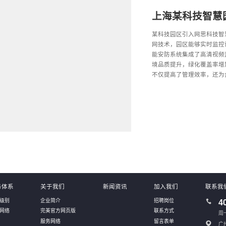
上海某科技智慧
某科技园区引入网思科技智
网技术，园区能够实时监控
能安防系统集成了高清视频
境品质提升，绿化覆盖率增
不仅提高了管理效率，还为
务体系
关于我们
新闻资讯
加入我们
联系我
级别
企业简介
招聘岗位
4
网络
完美官方网页版
联系方式
周一
服务网络
留言表单
广