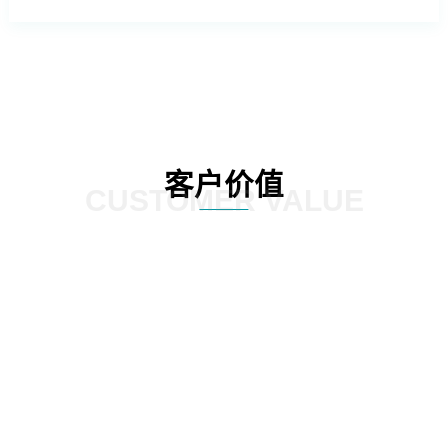
客户价值
CUSTOMER VALUE
远
能耗与环境管理：提供整体园区的能耗监控板块，对园区内整个区
数
域的用电、用水等能源耗散情况进行分类分项的统计，实现社区内
支
涵盖水、电、汽、燃气、热力等全能源介质的能耗数据自动采集、
实时监控、能耗动态分析、能源结构优化的全面管理；建立科学、
完善的能耗指标和能源评价体系，加强能源使用的计划性、提高能